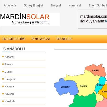
Anasayfa
Güneş Enerjisi
Bireysel
Kurumsal
Enerji Sohbetl
mardinsolar.com 
İlgi duyanların
t
ENERJİ ÜRETİMİ
FOTOVOLTAJ
PROJELER
İÇ ANADOLU
Aksaray
Ankara
Çankırı
Eskişehir
Karaman
Kayseri
Kırıkkale