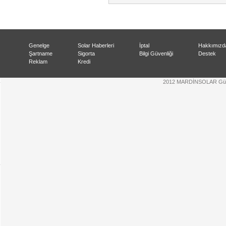
Genelge
Solar Haberleri
İptal
Hakkımızd
Şartname
Sigorta
Bilgi Güvenliği
Destek
Reklam
Kredi
2012 MARDİNSOLAR Güneş 