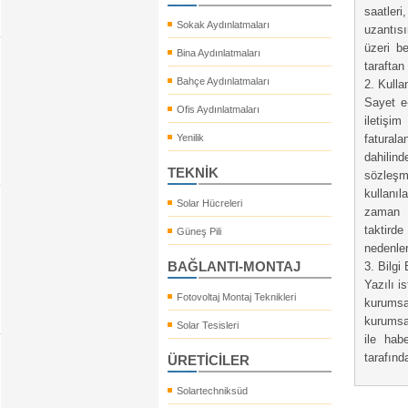
saatleri
Sokak Aydınlatmaları
uzantısı
üzeri be
Bina Aydınlatmaları
taraftan 
Bahçe Aydınlatmaları
2. Kulla
Sayet e-
Ofis Aydınlatmaları
iletişi
Yenilik
fatural
dahilin
TEKNİK
sözleşm
kullanıl
Solar Hücreleri
zaman s
taktird
Güneş Pili
nedenler
BAĞLANTI-MONTAJ
3. Bilgi
Yazılı i
Fotovoltaj Montaj Teknikleri
kurumsal
kurumsal
Solar Tesisleri
ile hab
tarafında
ÜRETİCİLER
Solartechniksüd