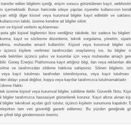
, transfer edilen bilgilerin içeriği, erişim sonucu görüntülenen kayıt, webhostin
nı içermektedir. Bunun haricinde siteye yapılan ziyerette kullanıcının kendi
yan ettiği diger kisisel veya kurumsal bilgiler kayıt edilebilir ve saklanır
kullanıcının talebi, üzerine kendine ait bilgiler silinir.
nım ve kişisel verilerin açıklanması
pota gibi kişisel bigilerinizi bize verdiğiniz takdirde, biz sadece bu bilgileri 
m kurma, kayıt ve sözlesme düzenleme, teknik sorgulama, yönetim, sipar
andirma, muhasebe amacli kullanılılır. Kişisel veya kurumsal bilgiler s
de üçüncü kişilere verilmesi tarafınızdan onaylanmış ise, bu bilgiler öz
ede belirtilen üçüncü şahıs ve kurumlar için veya muhasebe amaçlı gere
abilir. Güneş Enerjisi Platformuna kayıt ettiğiniz bilgi, ilan veya reklamları dil
ilme ve tarafımızdan sildirme hakkına sahipsiniz. Silinen bilgilerin, iste
e veya kayıt tutulması tarafından istenilmiyorsa, veya kayıt tutulması
den dolayı yasal değilse, kopya veya kayıtlar tarafımızca tutulmamaktadır.
 Edinme Hakkı
stek üzerine kişisel veya kurumsal bilgiler, sahibine iletilir. Güvenlik Notu: Kiş
 bilgiler tarafımızca hassasiyet gösterilerek korunur. Kayıt altına alınan kiş
 bilgiler tekniksel açıdan gizli tutulur, üçüncü kişilerin sunumuna kapalıdır. 
erleşirken tam veri güvenliği garanti edilemez. Bu yüzden gereğinde gö
n şifreli bilgi göndermesini öneririz.