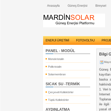
Anasayfa
Güneş Enerjisi
Bireysel
ENERJİ ÜRETİMİ
FOTOVOLTAJ
PROJ
PANEL - MODÜL
Bilgi 
Monokristalin
Mayıs
Polikristalin
Güneş En
kayıtlar
Solarmembran
baska a
SICAK SU -TERMİK
hakkinda 
1. Veri 
Çerçeveli Kollektörler
Internet
Toplanan
Tüplü Kollektörler
ile ilgi
AYDINLATMA
yasal ot