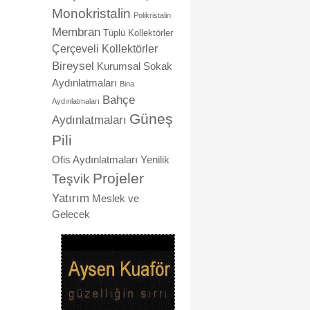
Monokristalin
Polikristalin
Membran
Tüplü Kollektörler
Çerçeveli Kollektörler
Bireysel
Kurumsal
Sokak
Aydınlatmaları
Bina
Bahçe
Aydınlatmaları
Güneş
Aydınlatmaları
Pili
Ofis Aydınlatmaları
Yenilik
Projeler
Teşvik
Yatırım
Meslek ve
Gelecek