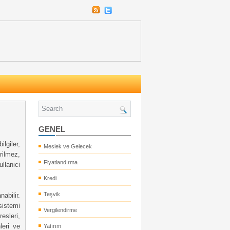
GENEL
lgiler,
Meslek ve Gelecek
erilmez,
Fiyatlandırma
llanici
Kredi
Teşvik
abilir.
sistemi
Vergilendirme
esleri,
hleri ve
Yatırım