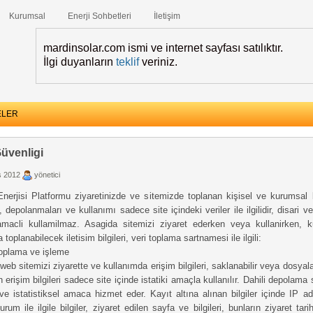
Kurumsal
Enerji Sohbetleri
İletişim
mardinsolar.com ismi ve internet sayfası satılıktır.
İlgi duyanların
teklif
veriniz.
ELER
Güvenligi
 2012
yönetici
erjisi Platformu ziyaretinizde ve sitemizde toplanan kişisel ve kurumsal bi
ı, depolanmaları ve kullanımı sadece site içindeki veriler ile ilgilidir, disari v
macli kullamilmaz. Asagida sitemizi ziyaret ederken veya kullanirken, ku
toplanabilecek iletisim bilgileri, veri toplama sartnamesi ile ilgili:
toplama ve işleme
 web sitemizi ziyarette ve kullanımda erişim bilgileri, saklanabilir veya dosyalan
 erişim bilgileri sadece site içinde istatiki amaçla kullanılır. Dahili depolama 
li ve istatistiksel amaca hizmet eder. Kayıt altına alınan bilgiler içinde IP adr
urum ile ilgile bilgiler, ziyaret edilen sayfa ve bilgileri, bunların ziyaret tari