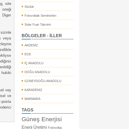
g, site
Sözlük
 isteği
. Diger
Fotovoltaik Seminerleri
Solar Fuar Takvimi
sizinle
BÖLGELER - İLLER
is veya
özleşme
AKDENİZ
ellikle
EGE
kliyse
ediğiniz
İÇ ANADOLU
nildiği
DOĞU ANADOLU
 hukiki
GÜNEYDOĞU ANADOLU
isel vey
KARADENİZ
isel ve
MARMARA
E-posta
nderici
TAGS
Güneş Enerjisi
Enerji Üretimi
Fotovoltaj