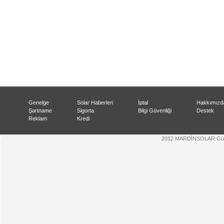
Genelge
Solar Haberleri
İptal
Hakkımızd
Şartname
Sigorta
Bilgi Güvenliği
Destek
Reklam
Kredi
2012 MARDİNSOLAR Güneş 