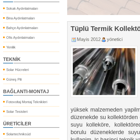
Sokak Aydınlatmaları
Bina Aydınlatmaları
Tüplü Termik Kollekt
Bahçe Aydınlatmaları
Ofis Aydınlatmaları
Mayis 2012
yönetici
Yenilik
TEKNİK
Solar Hücreleri
Güneş Pili
BAĞLANTI-MONTAJ
Fotovoltaj Montaj Teknikleri
yüksek malzemeden yapilmis
Solar Tesisleri
düzenekde su kollektörden 
ÜRETİCİLER
suyu kolleköre, kollektör
borulu düzeneklerde suyun
Solartechniksüd
kullanim. Ic basinci teknik y