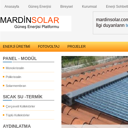
Anasayfa
Güneş Enerjisi
Bireysel
Kurumsal
Enerji Sohbetl
mardinsolar.com 
İlgi duyanların
t
ENERJİ ÜRETİMİ
FOTOVOLTAJ
PROJELER
PANEL - MODÜL
Monokristalin
Polikristalin
Solarmembran
SICAK SU -TERMİK
Çerçeveli Kollektörler
Tüplü Kollektörler
AYDINLATMA