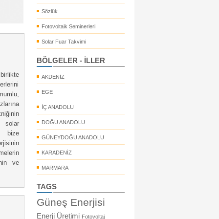
Sözlük
Fotovoltaik Seminerleri
Solar Fuar Takvimi
BÖLGELER - İLLER
rlikte
AKDENİZ
rlerini
EGE
mumlu,
larına
İÇ ANADOLU
niğinin
DOĞU ANADOLU
 solar
e bize
GÜNEYDOĞU ANADOLU
isinin
elerin
KARADENİZ
inin ve
MARMARA
TAGS
Güneş Enerjisi
Enerji Üretimi
Fotovoltaj