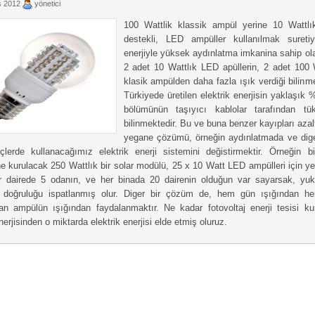
 2012
yönetici
100 Wattlik klassik ampül yerine 10 Wattlı
destekli, LED ampüller kullanılmak suretiy
enerjiyle yüksek aydınlatma imkanina sahip ol
2 adet 10 Wattlık LED apüllerin, 2 adet 100 
klasik ampülden daha fazla ışık verdiği bilinme
Türkiyede üretilen elektrik enerjisin yaklaşık 
bölümünün taşıyıcı kablolar tarafından tüke
bilinmektedir. Bu ve buna benzer kayıpları aza
yegane çözümü, örneğin aydınlatmada ve dig
çlerde kullanacağımız elektrik enerji sistemini değistirmektir. Örneğin bi
ne kurulacak 250 Wattlık bir solar modülü, 25 x 10 Watt LED ampülleri için yete
r dairede 5 odanın, ve her binada 20 dairenin olduğun var sayarsak, yuk
 doğruluğu ispatlanmış olur. Diger bir çözüm de, hem gün ışığından h
tan ampülün ışığından faydalanmaktır. Ne kadar fotovoltaj enerji tesisi ku
erjisinden o miktarda elektrik enerjisi elde etmiş oluruz.