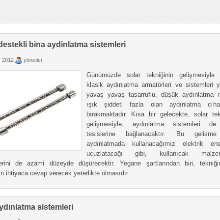
destekli bina aydinlatma sistemleri
 2012
yönetici
Günümüzde solar tekniğinin gelişmesiyle bi
klasik aydınlatma armatörleri ve sistemleri ye
yavaş yavaş tasarruflu, düşük aydınlatma 
ışık şiddeti fazla olan aydınlatma cihaz
bırakmaktadır. Kısa bir gelecekte, solar tek
gelişmesiyle, aydınlatma sistemleri de
tesislerine bağlanacaktır. Bu gelism
aydınlatmada kullanacağımız elektrik enerj
ucuzlatacağı gibi, kullanıcak malzem
lerini de azami düzeyde düşürecektir. Yegane şartlarından biri, tekniğ
in ihtiyaca cevap verecek yeterlikte olmasıdır.
dınlatma sistemleri