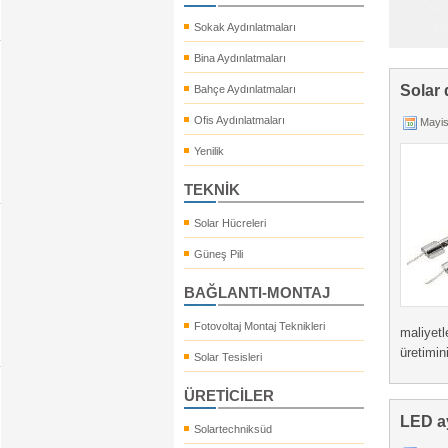
Sokak Aydınlatmaları
Bina Aydınlatmaları
Solar 
Bahçe Aydınlatmaları
Ofis Aydınlatmaları
Mayis
Yenilik
TEKNİK
Solar Hücreleri
Güneş Pili
BAĞLANTI-MONTAJ
Fotovoltaj Montaj Teknikleri
maliyet
üretimin
Solar Tesisleri
ÜRETİCİLER
LED ay
Solartechniksüd