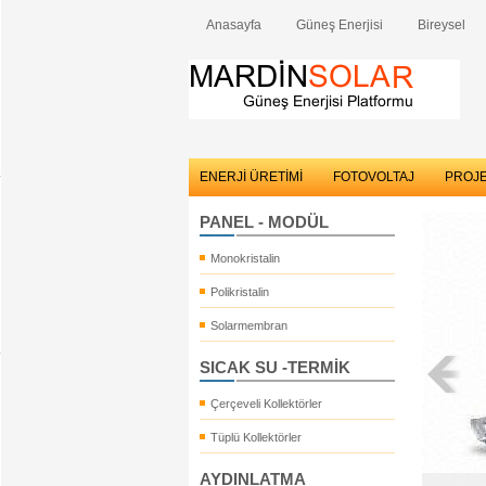
Anasayfa
Güneş Enerjisi
Bireysel
ENERJİ ÜRETİMİ
FOTOVOLTAJ
PROJ
PANEL - MODÜL
Monokristalin
Polikristalin
Solarmembran
SICAK SU -TERMİK
Çerçeveli Kollektörler
Tüplü Kollektörler
AYDINLATMA