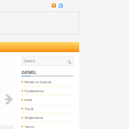
GENEL
Meslek ve Gelecek
Fiyatlandırma
Kredi
Teşvik
Vergilendirme
Yatırım