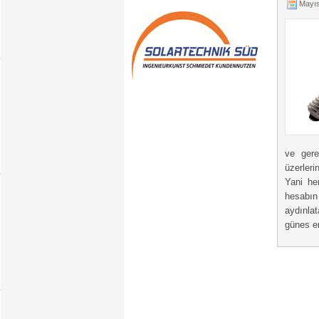
Mayıs
ve gere
üzerleri
Yani he
hesabın
aydınla
günes en