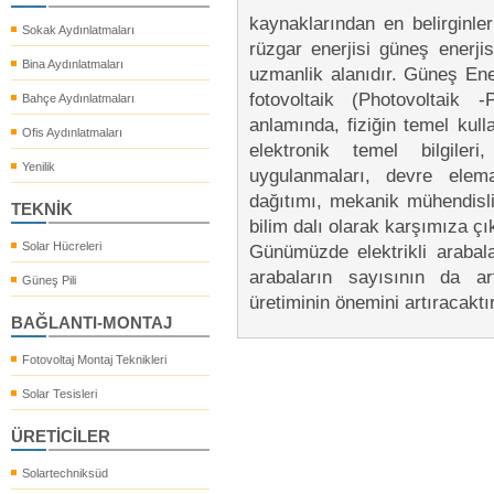
kaynaklarından en belirginler
Sokak Aydınlatmaları
rüzgar enerjisi güneş enerjis
Bina Aydınlatmaları
uzmanlik alanıdır. Güneş Ener
fotovoltaik (Photovoltaik 
Bahçe Aydınlatmaları
anlamında, fiziğin temel kullar
Ofis Aydınlatmaları
elektronik temel bilgileri
Yenilik
uygulanmaları, devre elema
dağıtımı, mekanik mühendisli
TEKNİK
bilim dalı olarak karşımıza çı
Solar Hücreleri
Günümüzde elektrikli arabala
arabaların sayısının da arta
Güneş Pili
üretiminin önemini artıracaktır
BAĞLANTI-MONTAJ
Fotovoltaj Montaj Teknikleri
Solar Tesisleri
ÜRETİCİLER
Solartechniksüd