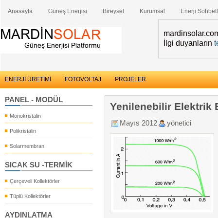
Anasayfa
Güneş Enerjisi
Bireysel
Kurumsal
Enerji Sohbetl
mardinsolar.com 
İlgi duyanların
t
ENERJİ ÜRETİMİ
FOTOVOLTAJ
PROJELER
PANEL - MODÜL
Yenilenebilir Elektrik
Monokristalin
Mayıs 2012
yönetici
Polikristalin
Solarmembran
SICAK SU -TERMİK
Çerçeveli Kollektörler
Tüplü Kollektörler
AYDINLATMA