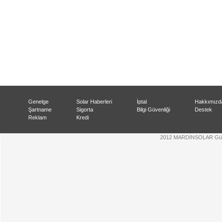
Genelge
Solar Haberleri
İptal
Hakkımızd
Şartname
Sigorta
Bilgi Güvenliği
Destek
Reklam
Kredi
2012 MARDİNSOLAR Güneş 